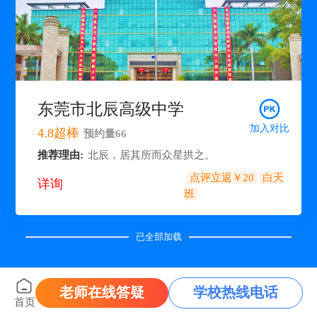
东莞市北辰高级中学
加入对比
4.8
超棒
预约量
66
推荐理由:
北辰，居其所而众星拱之。
点评立返￥20
白天
详询
班
已全部加载
老师在线答疑
学校热线电话
首页