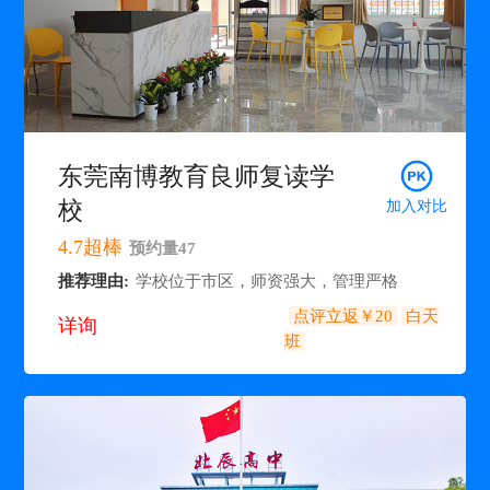
东莞南博教育良师复读学
校
加入对比
4.7
超棒
预约量
47
推荐理由:
学校位于市区，师资强大，管理严格
点评立返￥20
白天
详询
班