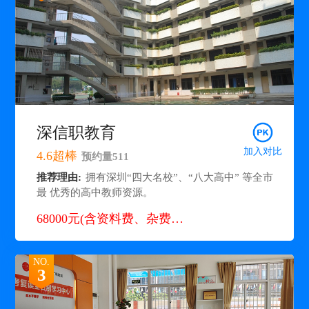
深信职教育
加入对比
4.6
超棒
预约量
511
推荐理由:
拥有深圳“四大名校”、“八大高中” 等全市
最 优秀的高中教师资源。
68000元(含资料费、杂费等)+住宿费: 900元/月
NO.
3