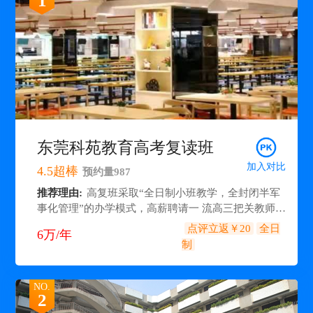
1
东莞科苑教育高考复读班
加入对比
4.5
超棒
预约量
987
推荐理由:
高复班采取“全日制小班教学，全封闭半军
事化管理”的办学模式，高薪聘请一 流高三把关教师，
他们所教的多名学生被清华大学、北京大学、浙江大
点评立返￥20
全日
6万/年
学等“双一 流”高校录取。高复班通过因材施教、分类
制
指导的方法，走出了一条“低进高出、高进优出”的育
人之路。
NO.
2