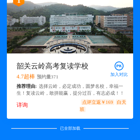
1
韶关云岭高考复读学校
加入对比
4.7
超棒
预约量
371
推荐理由:
选择云岭，必定成功，圆梦名校，幸福一
生！复读云岭，敢拼能赢，提分过百，有志必成！！
点评立返￥169
白天
详询
班
已全部加载