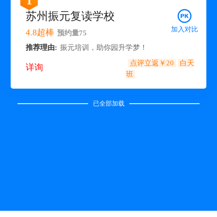
1
苏州振元复读学校
加入对比
4.8
超棒
预约量
75
推荐理由:
振元培训，助你园升学梦！
点评立返￥20
白天
详询
班
已全部加载