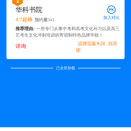
1
华科书院
加入对比
4.7
超棒
预约量
341
推荐理由:
一所专门从事中考和高考文化补习以及高三
艺考生文化冲刺培训的寄宿制特色品牌学校！
点评立返￥20
白天
详询
班
已全部加载