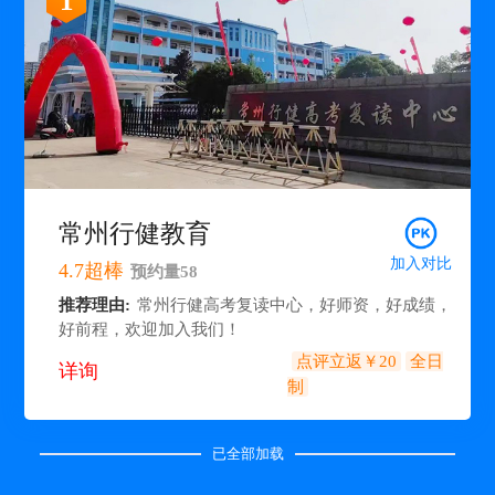
1
常州行健教育
加入对比
4.7
超棒
预约量
58
推荐理由:
常州行健高考复读中心，好师资，好成绩，
好前程，欢迎加入我们！
点评立返￥20
全日
详询
制
已全部加载