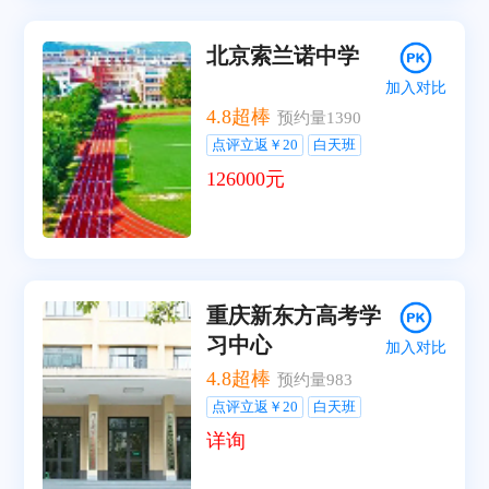
北京索兰诺中学
加入对比
4.8
超棒
预约量
1390
点评立返￥20
白天班
126000元
重庆新东方高考学
习中心
加入对比
4.8
超棒
预约量
983
点评立返￥20
白天班
详询