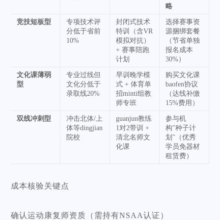
略
竞技短板型
专项技术评
封闭式技术
选择赛事资
分低于省前
特训（含VR
源捆绑套餐
10%
模拟对抗）
（节省单独
+ 赛事陪跑
报名成本
计划
30%）
文化课薄弱
专业过线但
早训晚学模
购买文化课
型
文化分低于
式 + 体育单
baofen协议
录取线20%
招minti组教
（达线补缴
师专班
15%费用）
双线冲刺型
冲击北体/上
guanjun教练
参与机
体等dingjian
1对2带训 +
构"种子计
院校
清北名师文
划"（优秀
化课
学员免器材
租赁费）
成本核验关键点
确认运动康复师资质（需持有NSAA认证）