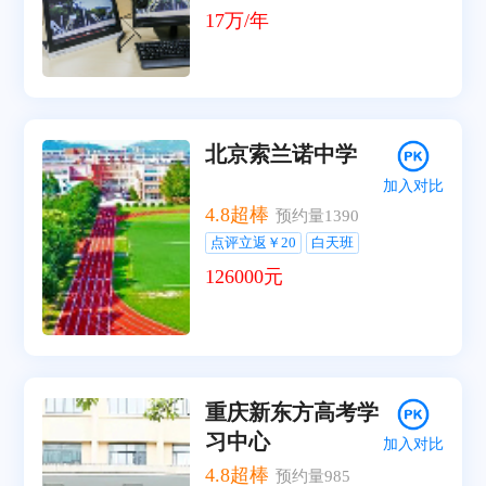
17万/年
北京索兰诺中学
加入对比
4.8
超棒
预约量
1390
点评立返￥20
白天班
126000元
重庆新东方高考学
习中心
加入对比
4.8
超棒
预约量
985