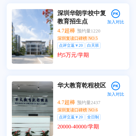
深圳华朗学校中复
教育招生点
加入对比
4.7
超棒
预约量
1220
深圳复读口碑榜 NO.5
点评立返￥20
白天班
约5万元/学期
华大教育乾程校区
加入对比
4.7
超棒
预约量
2437
深圳复读口碑榜 NO.6
点评立返￥20
全日制
20000-40000/学期