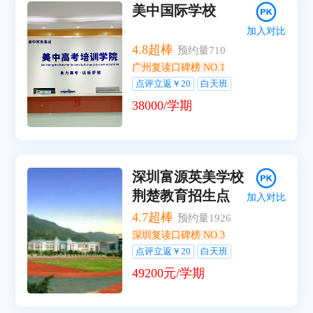
美中国际学校
加入对比
4.8
超棒
预约量
710
广州复读口碑榜 NO.1
点评立返￥20
白天班
38000/学期
深圳富源英美学校
荆楚教育招生点
加入对比
4.7
超棒
预约量
1926
深圳复读口碑榜 NO.3
点评立返￥20
白天班
49200元/学期